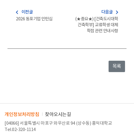
navigate_before
navigate_next
이전글
다음글
2026 동포기업 인턴십
(★중요★) [건축도시대학
건축학부] 교류학생 대체
학점 관련 안내사항
목록
개인정보처리방침
찾아오시는길
[04066] 서울특별시 마포구 와우산로 94 (상수동) 홍익대학교
Tel.02-320-1114