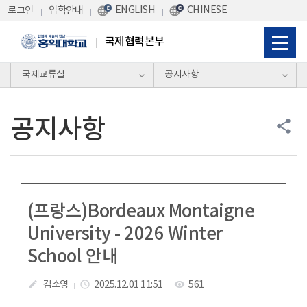
Skip Menu
ENGLISH
CHINESE
로그인
입학안내
국제협력본부
국제교류실
공지사항
공지사항
share
(프랑스)Bordeaux Montaigne
University - 2026 Winter
School 안내
김소영
2025.12.01 11:51
561
create
access_time
visibility