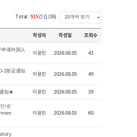
한번에 보여질 게시물 갯수
515
Total :
건 (
1
/26)
작성자
작성일
조회수
★关于申请外国人
이윤진
2026.08.05
43
延长D-2签证通知
이윤진
2026.08.05
49
签证通知★
이윤진
2026.08.05
39
 안내/
eshmen
이윤진
2026.08.03
60
tory