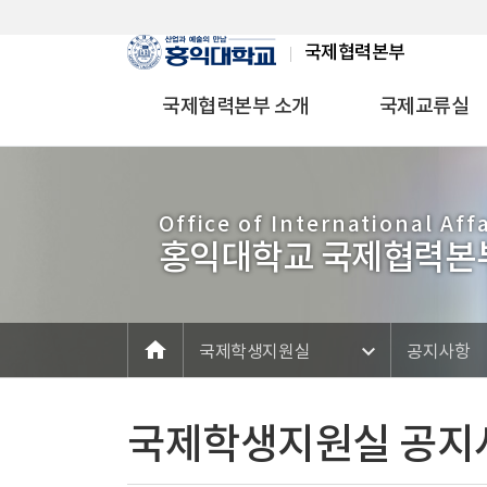
Skip Menu
국제협력본부
국제협력본부 소개
국제교류실
Office of International Affa
홍익대학교 국제협력본
home
메인
국제학생지원실
공지사항
국제학생지원실 공지