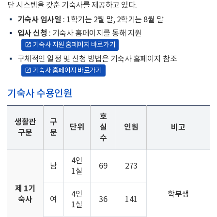
단 시스템을 갖춘 기숙사를 제공하고 있다.
장학금
기숙사 입사일
: 1학기는 2월 말, 2학기는 8월 말
입사 신청
: 기숙사 홈페이지를 통해 지원
기숙사
기숙사 지원 홈페이지 바로가기
open_in_new
구체적인 일정 및 신청 방법은 기숙사 홈페이지 참조
유학생 지원 프로그램
기숙사 홈페이지 바로가기
open_in_new
기숙사 수용인원
호
생활관
구
단위
실
인원
비고
구분
분
수
4인
남
69
273
1실
제 1기
4인
학부생
숙사
여
36
141
1실