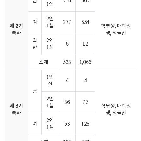
남
250
500
1실
2인
여
277
554
제 2기
1실
학부생, 대학원
숙사
생, 외국인
일
2인
6
12
반
1실
소계
533
1,066
1인
4
4
실
남
2인
36
72
제 3기
1실
학부생, 대학원
숙사
생, 외국인
2인
여
63
126
1실