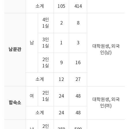
소계
105
414
4인
2
8
1실
3인
남
1
3
1실
대학원생, 외국
남문관
인(남)
2인
9
16
1실
소계
12
27
2인
여
24
48
1실
대학원생, 외국
합숙소
인(여)
소계
24
48
2인