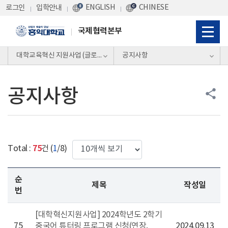
Skip Menu
ENGLISH
CHINESE
로그인
입학안내
국제협력본부
대학교육혁신 지원사업 (글로벌역량)
공지사항
공지사항
share
한번에 보여질 게시물 갯수
75
Total :
건 (
1
/8)
순
제목
작성일
번
[대학혁신지원사업] 2024학년도 2학기
75
중국어 튜터링 프로그램 신청(연장,
2024.09.13