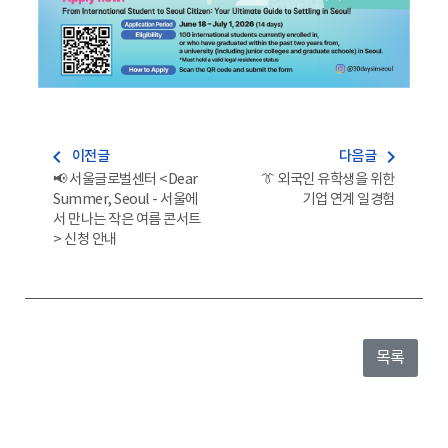
navigate_before
navigate_next
이전글
다음글
📢 서울글로벌센터 <Dear
👔 외국인 유학생을 위한
Summer, Seoul - 서울에
기업 연계 일경험
서 만나는 작은 여름 콘서트
> 신청 안내
목록