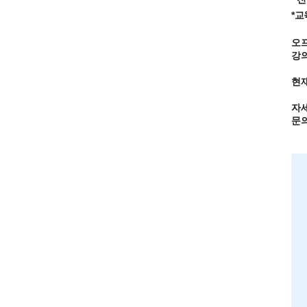
*교
오프
강
현재
자세
문의