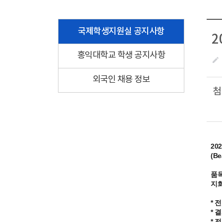
국제학생지원실 공지사항
2
홍익대학교 학생 공지사항
create
외국인 채용 정보
첨
20
(B
품목
지화
* 
* 
* 