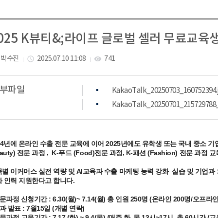
025 K뷰티&;라이프 글로벌 셀러 무료교육
박수진
2025.07.10 11:08
741
access_time
visibility
부파일
KakaoTalk_20250703_160752394.
KakaoTalk_20250701_215729788_
24년에 온라인 수출 전문 교육에 이어 2025년에도 유학생 또는 국내 중소
eauty) 전문 과정 , K-푸드 (Food)전문 과정, K-패션 (Fashion) 전문 과
별 이커머스 실전 역량 및 AI교육과 수출 마케팅 능력 강화 실습 및 기업과
 인력 지원한다고 합니다.
전문과정 신청기간 : 6.30(월)~ 7.14(월) 총 인원 250명 (온라인 200명/오프
결과 발표 : 7월15일 (개별 연락)
전문과정 교육기간 : 7.17.(화) ~ 9.4(목) /매주 화 .목 13시~17시 총 60시간