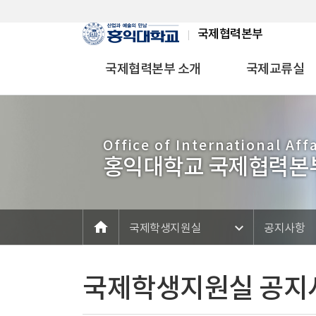
Skip Menu
국제협력본부
국제협력본부 소개
국제교류실
Office of International Affa
홍익대학교 국제협력본
home
메인
국제학생지원실
공지사항
국제학생지원실 공지