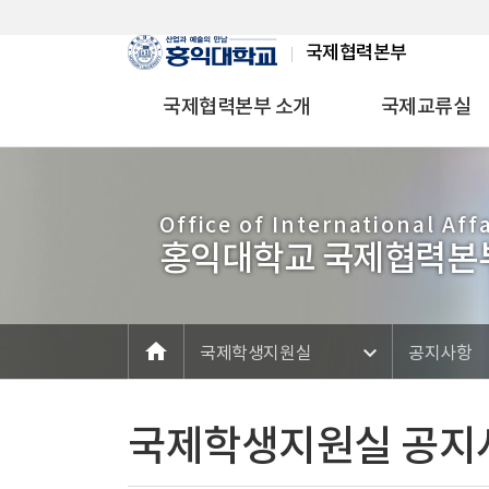
Skip Menu
국제협력본부
국제협력본부 소개
국제교류실
Office of International Affa
홍익대학교 국제협력본
home
메인
국제학생지원실
공지사항
국제학생지원실 공지