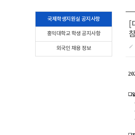
국제학생지원실 공지사항
[
참
홍익대학교 학생 공지사항
create
외국인 채용 정보
20
❑
- 1
❑