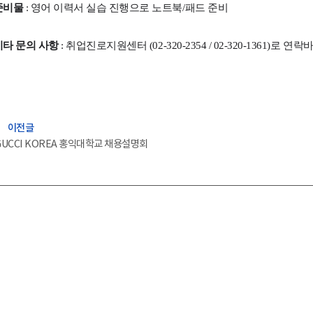
준비물
:
영어 이력서 실습 진행으로 노트북/패드 준비
기타 문의 사항
:
취업진로지원센터 (02-320-2354 / 02-320-1361)로 연
efore
이전글
GUCCI KOREA 홍익대학교 채용설명회