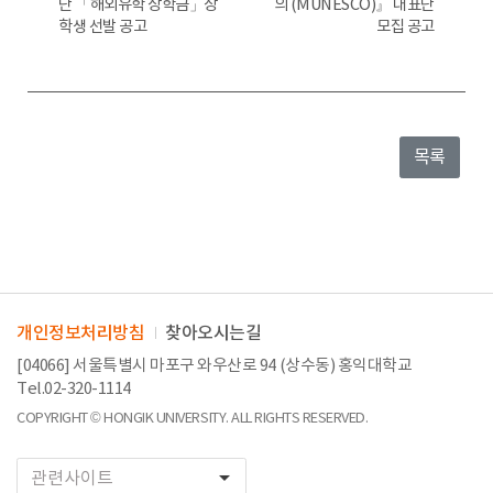
단 「해외유학 장학금」장
의 (MUNESCO)』 대표단
학생 선발 공고
모집 공고
목록
개인정보처리방침
찾아오시는길
[04066] 서울특별시 마포구 와우산로 94 (상수동) 홍익대학교
Tel.02-320-1114
COPYRIGHT © HONGIK UNIVERSITY. ALL RIGHTS RESERVED.
arrow_drop_down
관련사이트