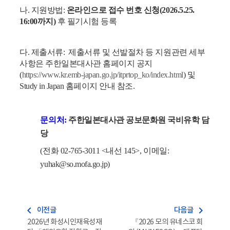
나. 지원방법
:
온라인으로 접수 번호 신청
(2026.5.25.
16:00까지)
후 필기시험 등록
다. 제출서류:
제출서류 및 선발절차 등 지원관련 세부
사항은 주한일본대사관 홈페이지 공지
(
https://www.kr.emb-japan.go.jp/itprtop_ko/index.html
) 및
Study in Japan 홈페이지 안내 참조.
문의처:
주한일본대사관 공보문화원 국비유학 담
당
(전화 02-765-3011 <내선 145>, 이메일:
yuhak@so.mofa.go.jp)
navigate_before
navigate_next
이전글
다음글
2026년 화성시인재육성재
『2026 모의 유네스코 회