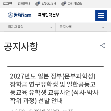
Skip Menu
ENGLISH
CHINESE
로그인
입학안내
국제협력본부
국제교류실
공지사항
공지사항
share
2027년도 일본 정부(문부과학성)
장학금 연구유학생 및 일한공동고
등교육 유학생 교류사업(석사·박사
학위 과정) 선발 안내