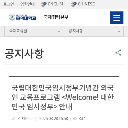
Skip Menu
ENGLISH
CHINESE
로그인
입학안내
국제협력본부
국제교류실
공지사항
공지사항
share
국립대한민국임시정부기념관 외국
인 교육프로그램 <Welcome! 대한
민국 임시정부> 안내
김채은
2025.08.28 15:58
337
create
access_time
visibility