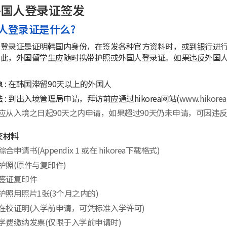
外国人登录证签发
人登录证是什么?
人登录证是证明韩国内身份，在签发各种官方资料时，或到银行进
因此，外国留学生应随时携带护照或外国人登录证。如果违反外国
象
: 在韩国滞留90天以上的外国人
法
: 到出入境管理局申请，拜访前应通过hikorea网站(
www.hikorea.
应从入境之日起90天之内申请，如果超过90天仍未申请，可因违
交材料
综合申请书(Appendix 1 或在 hikorea下载格式)
护照(原件与复印件)
签证复印件
护照用照片1张(3个月之内的)
在校证明(入学前申请，可凭标准入学许可)
学费缴纳发票(仅限于入学前申请时)