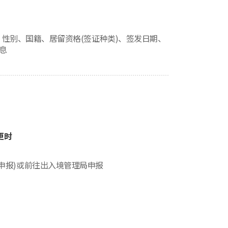
名、性别、国籍、居留资格(签证种类)、签发日期、
息
更时
更申报)或前往出入境管理局申报