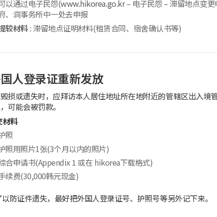
可以通过电子民怨(
www.hikorea.go.kr
– 电子民怨 – 滞留地点
府、洞事务所中一处去申报
提较材料
: 滞留地点证明材料(租赁合同、宿舍确认书等)
外国人登录证重新发放
毁损或遗失时，应拜访本人居住地址所在地附近的管辖区出入境管
理，可能会被罚款。
交材料
护照
护照用照片1张(3个月以内的照片)
综合申请书(Appendix 1 或在 hikorea下载格式)
手续费(30,000韩元现金)
了以防证件遗失，最好把外国人登录证号、护照号等另外记下来。