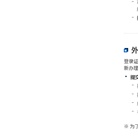
登录证
新办
提
※ 为