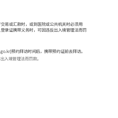
行交易或汇款时，或到医院或公共机关时必须用
人登录证携带义务时，可因违反出入境管理法而罚
go.kr
)预约拜访时间后，携带预约证前去拜访。
反出入境管理法而罚款。