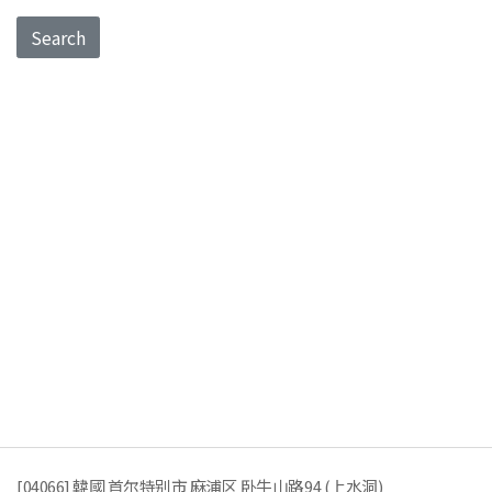
Search
[04066] 韓國 首尔特别市 麻浦区 卧牛山路94 (上水洞)