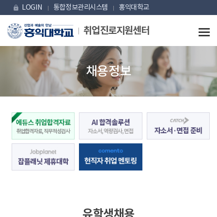
Skip Menu
LOGIN
통합정보관리시스템
홍익대학교
lock
취업진로지원센터
채용정보
유학생채용