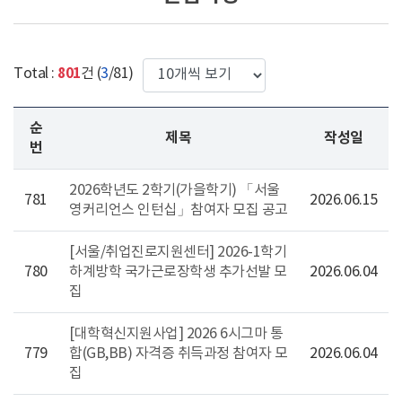
한번에 보여질 게시물 갯수
801
Total :
건 (
3
/81)
순
제목
작성일
번
2026학년도 2학기(가을학기) 「서울
781
2026.06.15
영커리언스 인턴십」참여자 모집 공고
[서울/취업진로지원센터] 2026-1학기
780
하계방학 국가근로장학생 추가선발 모
2026.06.04
집
[대학혁신지원사업] 2026 6시그마 통
779
합(GB,BB) 자격증 취득과정 참여자 모
2026.06.04
집