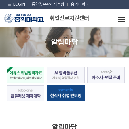
Skip Menu
LOGIN
통합정보관리시스템
홍익대학교
lock
취업진로지원센터
알림마당
알림마당