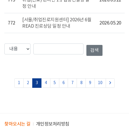
정 안내
[서울/취업진로지원센터] 2026년 6월
772
2026.05.20
READ 진로상담 일정 안내
검색컬럼
검색값
검색
keyboard_arrow_right
다음
1
2
3
4
5
6
7
8
9
10
찾아오시는 길
개인정보처리방침